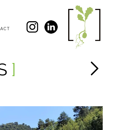
ACT
CS
]